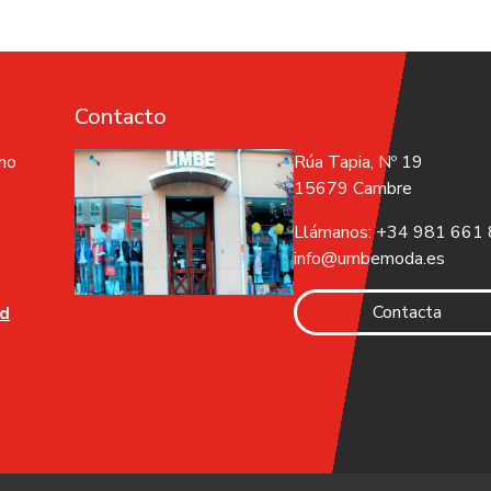
Contacto
 no
Rúa Tapia, Nº 19
15679 Cambre
Llámanos: +34 981 661
info@umbemoda.es
Contacta
ad