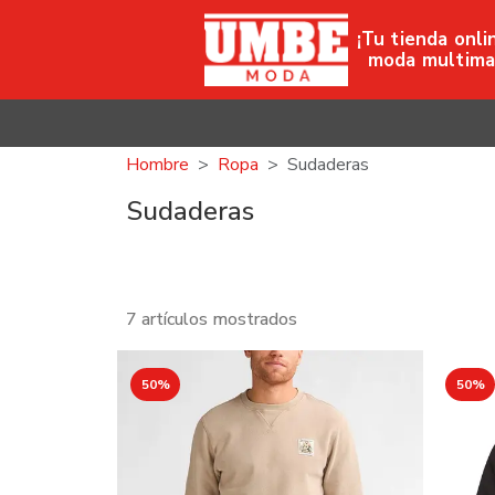
¡Tu tienda onli
moda multima
Hombre
Ropa
Sudaderas
Sudaderas
7 artículos mostrados
50%
50%