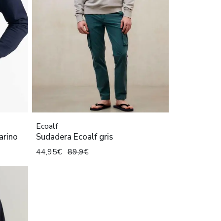
Ecoalf
arino
Sudadera Ecoalf gris
44,95€
89,9€