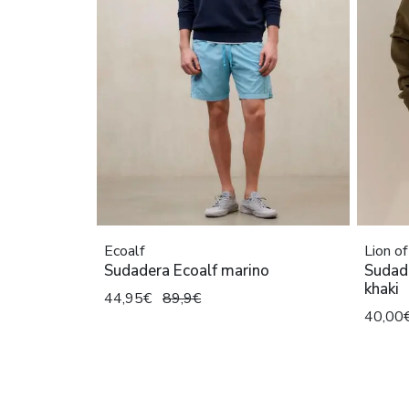
Ecoalf
Lion o
Sudadera Ecoalf marino
Sudade
khaki
44,95€
89,9€
40,00