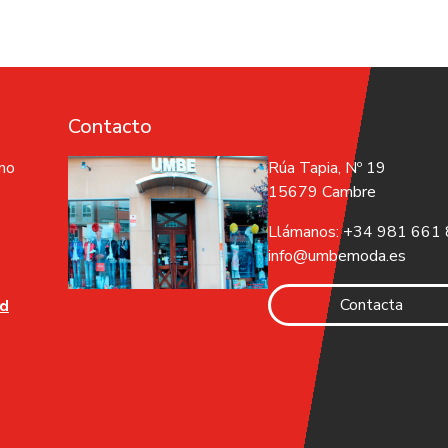
Contacto
 no
Rúa Tapia, Nº 19
15679 Cambre
Llámanos: +34 981 661
info@umbemoda.es
Contacta
ad