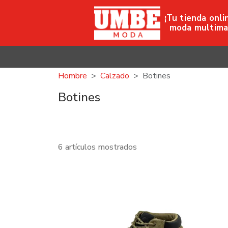
¡Tu tienda onli
moda multima
Hombre
Calzado
Botines
Botines
6 artículos mostrados