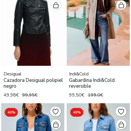
Desigual
Indi&Cold
Cazadora Desigual polipiel
Gabardina Indi&Cold
negro
reversible
49,98€
99,95€
99,50€
199,0€
40%
40%