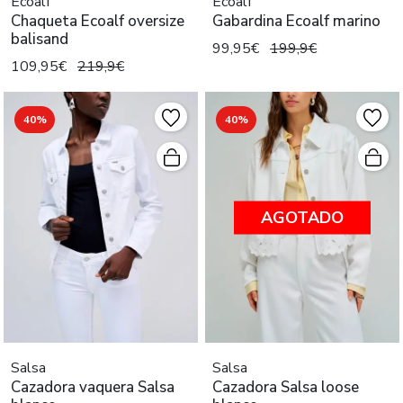
Ecoalf
Ecoalf
Chaqueta Ecoalf oversize
Gabardina Ecoalf marino
balisand
99,95€
199,9€
109,95€
219,9€
40%
40%
AGOTADO
Salsa
Salsa
Cazadora vaquera Salsa
Cazadora Salsa loose