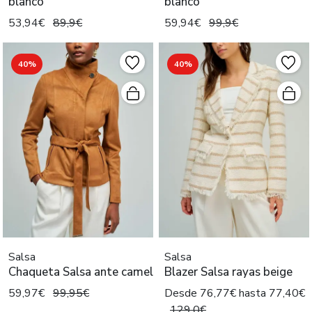
blanco
blanco
53,94€
89,9€
59,94€
99,9€
40%
40%
Salsa
Salsa
Chaqueta Salsa ante camel
Blazer Salsa rayas beige
59,97€
99,95€
Desde 76,77€ hasta 77,40€
129,0€