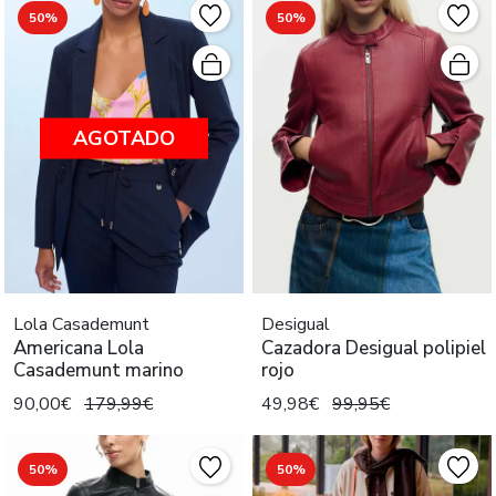
50%
50%
AGOTADO
Lola Casademunt
Desigual
Americana Lola
Cazadora Desigual polipiel
Casademunt marino
rojo
90,00€
179,99€
49,98€
99,95€
50%
50%