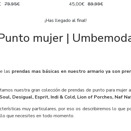
€
79,95€
45,00€
89,99€
¡Has llegado al final!
Punto mujer | Umbemod
de las
prendas mas básicas en nuestro armario ya son pren
amos nuestra gran colección de prendas de punto para mujer al
Soul, Desigual, Esprit, Indi & Cold, Lion of Porches, Naf N
erísticas muy particulares, por eso os describiremos lo que po
ello que necesites en todo momento.