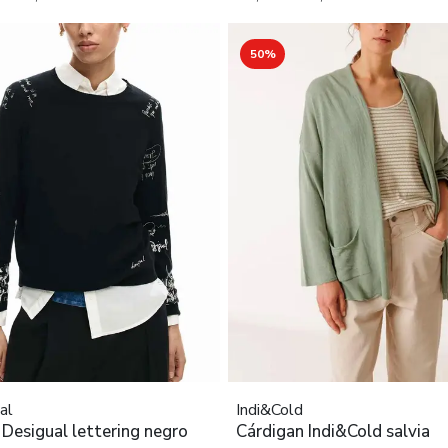
50%
al
Indi&Cold
 Desigual lettering negro
Cárdigan Indi&Cold salvia