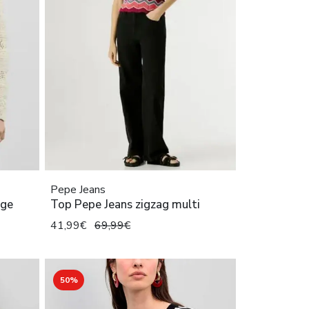
Pepe Jeans
ige
Top Pepe Jeans zigzag multi
41,99€
69,99€
50%