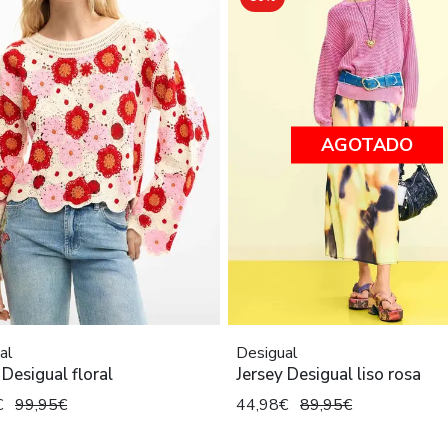
AGOTADO
al
Desigual
 Desigual floral
Jersey Desigual liso rosa
€
99,95€
44,98€
89,95€