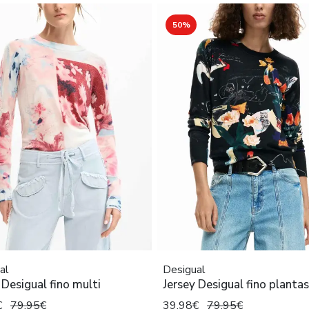
50%
al
Desigual
 Desigual fino multi
Jersey Desigual fino planta
€
79,95€
39,98€
79,95€