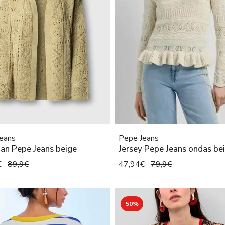
eans
Pepe Jeans
an Pepe Jeans beige
Jersey Pepe Jeans ondas be
€
89,9€
47,94€
79,9€
50%