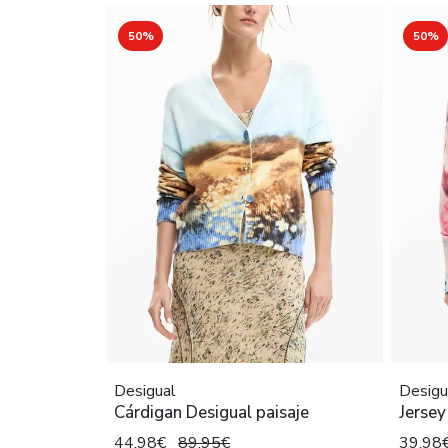
50%
50%
Desigual
Desigu
Cárdigan Desigual paisaje
Jersey
44,98€
89,95€
39,98