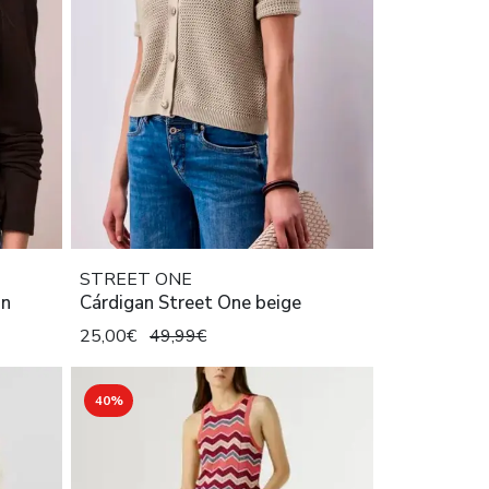
STREET ONE
ón
Cárdigan Street One beige
25,00€
49,99€
40%