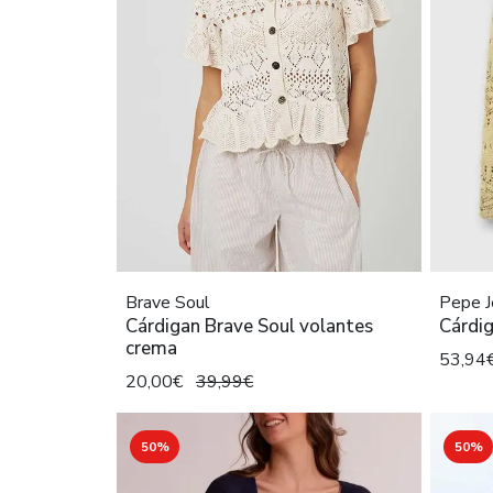
Brave Soul
Pepe J
Cárdigan Brave Soul volantes
Cárdig
crema
53,94
20,00€
39,99€
50%
50%