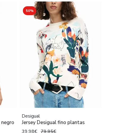
50%
Desigual
s negro
Jersey Desigual fino plantas
39,98€
79,95€