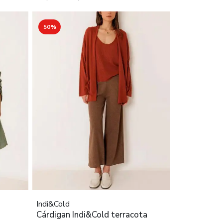
50%
Indi&Cold
Cárdigan Indi&Cold terracota