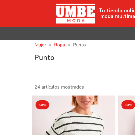
¡Tu tienda onli
moda multima
Mujer
Ropa
Punto
Punto
24 artículos mostrados
50%
50%