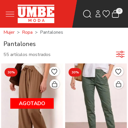
0
Mujer
Ropa
Pantalones
Pantalones
55 artículos mostrados
30%
30%
AGOTADO