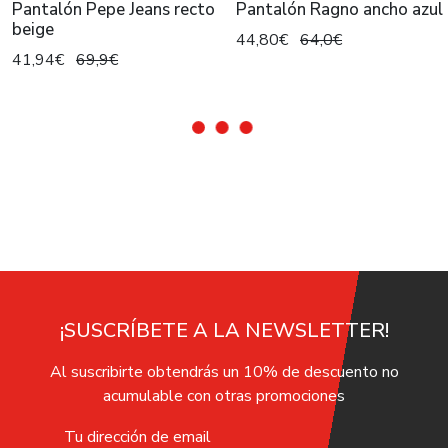
Pantalón Pepe Jeans recto
Pantalón Ragno ancho azul
beige
44,80€
64,0€
41,94€
69,9€
¡SUSCRÍBETE A LA NEWSLETTER!
Al suscribirte obtendrás un 10% de descuento no
acumulable con otras promociones