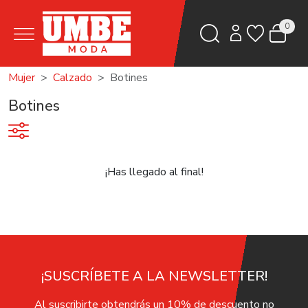
0
Mujer
Calzado
Botines
Botines
¡Has llegado al final!
¡SUSCRÍBETE A LA NEWSLETTER!
Al suscribirte obtendrás un 10% de descuento no