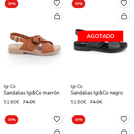
30%
30%
AGOTADO
Igi-Co
Igi-Co
Sandalias Igi&Co marrón
Sandalias Igi&Co negro
51,80€
74,0€
51,80€
74,0€
30%
30%