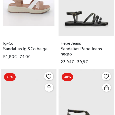
Igi-Co
Pepe Jeans
Sandalias Igi&Co beige
Sandalias Pepe Jeans
negro
51,80€
74,0€
23,94€
39,9€
40%
40%