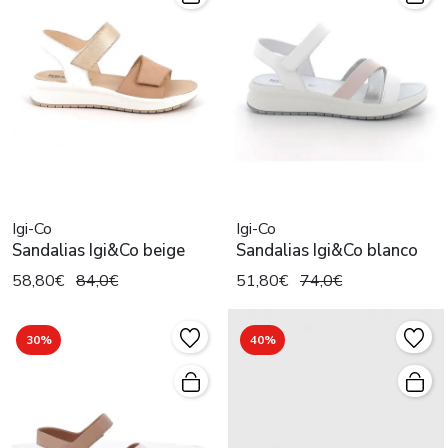
Igi-Co
Igi-Co
Sandalias Igi&Co beige
Sandalias Igi&Co blanco
58,80€
84,0€
51,80€
74,0€
30%
40%