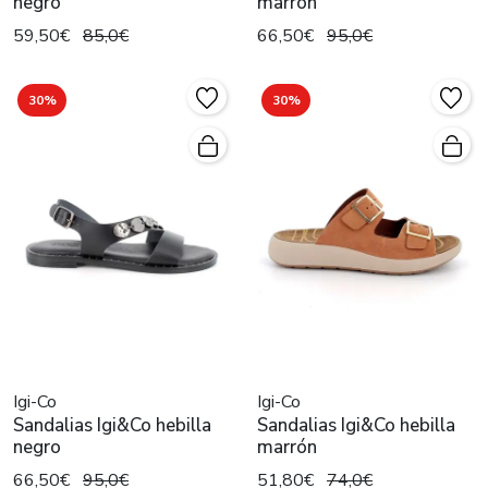
negro
marrón
59,50€
85,0€
66,50€
95,0€
30%
30%
Igi-Co
Igi-Co
Sandalias Igi&Co hebilla
Sandalias Igi&Co hebilla
negro
marrón
66,50€
95,0€
51,80€
74,0€