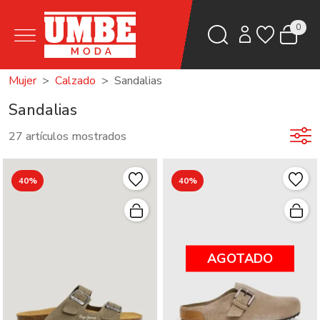
0
Mujer
Calzado
Sandalias
Sandalias
27 artículos mostrados
40%
40%
AGOTADO