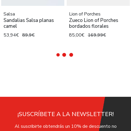
Salsa
Lion of Porches
Sandalias Salsa planas
Zueco Lion of Porches
camel
bordados florales
53,94€
89,9€
85,00€
169,99€
¡SUSCRÍBETE A LA NEWSLETTER!
Al suscribirte obtendrás un 10% de descuento no