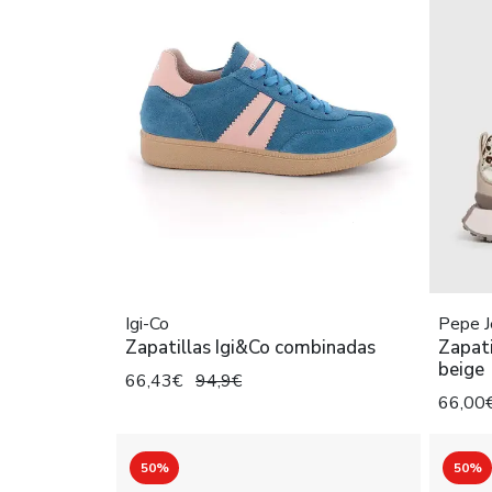
Igi-Co
Pepe J
Zapatillas Igi&Co combinadas
Zapat
beige
66,43€
94,9€
66,00
50%
50%