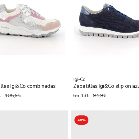
Igi-Co
llas Igi&Co combinadas
Zapatillas Igi&Co slip on az
€
105,9€
66,43€
94,9€
40%