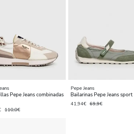
eans
Pepe Jeans
illas Pepe Jeans combinadas
Bailarinas Pepe Jeans sport
41,94€
69,9€
€
110,0€