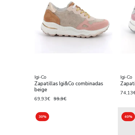
Igi-Co
Igi-Co
Zapatillas Igi&Co combinadas
Zapati
beige
74,13
69,93€
99,9€
30%
40%