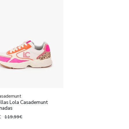
Casademunt
illas Lola Casademunt
nadas
€
119,99€