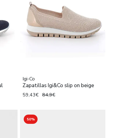
Igi-Co
ul
Zapatillas Igi&Co slip on beige
59,43€
84,9€
50%