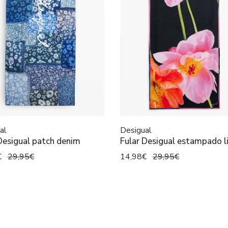
al
Desigual
Desigual patch denim
Fular Desigual estampado li
€
29,95€
14,98€
29,95€