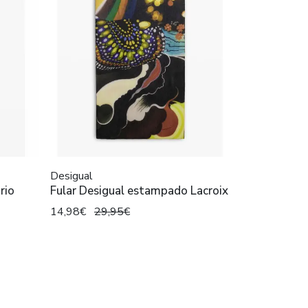
Desigual
rio
Fular Desigual estampado Lacroix
14,98€
29,95€