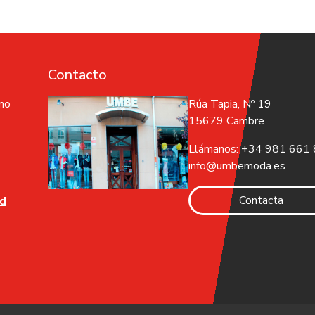
Contacto
 no
Rúa Tapia, Nº 19
15679 Cambre
Llámanos: +34 981 661
info@umbemoda.es
Contacta
ad