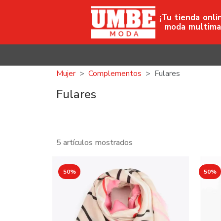
¡Tu tienda onli
moda multima
Mujer
Complementos
Fulares
Fulares
5 artículos mostrados
50%
50%