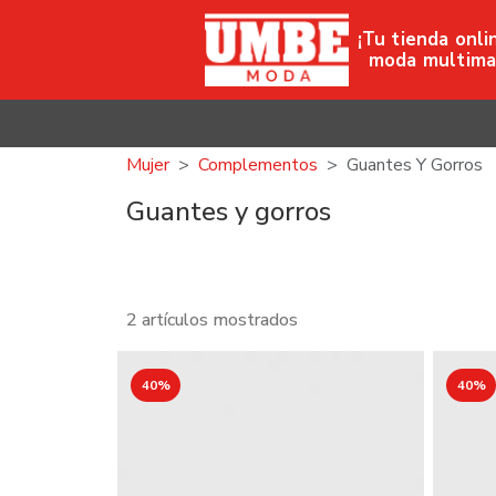
¡Tu tienda onli
moda multima
Mujer
Complementos
Guantes Y Gorros
Guantes y gorros
2 artículos mostrados
40%
40%