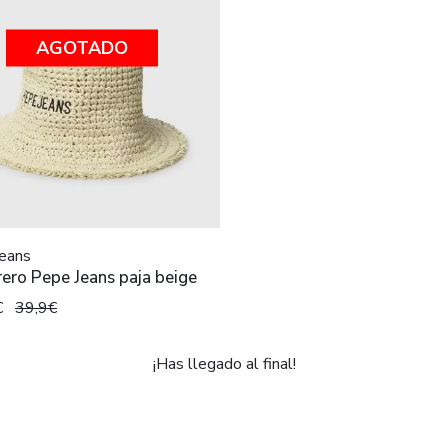
AGOTADO
eans
ero Pepe Jeans paja beige
€
39,9€
¡Has llegado al final!