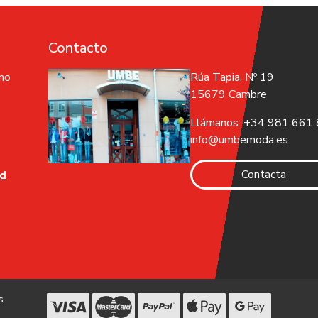
Contacto
 no
Rúa Tapia, Nº 19
15679 Cambre
Llámanos: +34 981 661
info@umbemoda.es
Contacta
ad
s