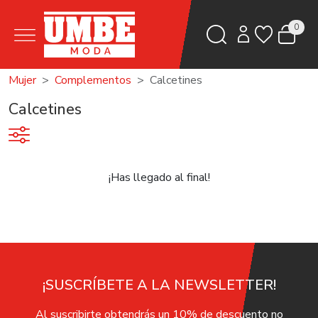
0
Mujer
Complementos
Calcetines
Calcetines
¡Has llegado al final!
¡SUSCRÍBETE A LA NEWSLETTER!
Al suscribirte obtendrás un 10% de descuento no