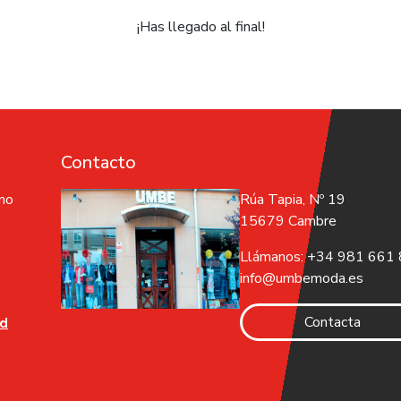
¡Has llegado al final!
Contacto
 no
Rúa Tapia, Nº 19
15679 Cambre
Llámanos: +34 981 661
info@umbemoda.es
Contacta
ad