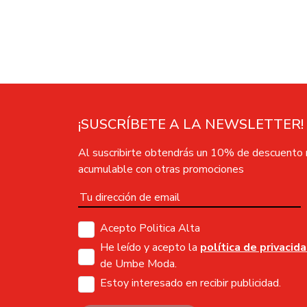
¡SUSCRÍBETE A LA NEWSLETTER!
Al suscribirte obtendrás un 10% de descuento
acumulable con otras promociones
Acepto Politica Alta
He leído y acepto la
política de privacid
de Umbe Moda.
Estoy interesado en recibir publicidad.