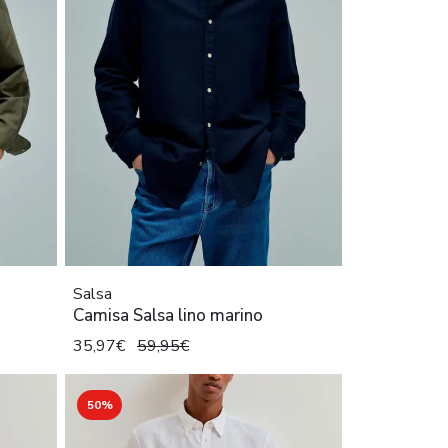
Salsa
Camisa Salsa lino marino
35,97€
59,95€
50%