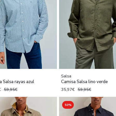
Salsa
 Salsa rayas azul
Camisa Salsa lino verde
€
59,95€
35,97€
59,95€
50%