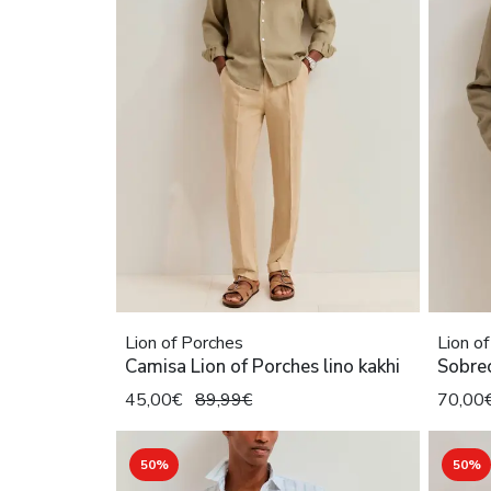
Lion of Porches
Lion o
Camisa Lion of Porches lino kakhi
Sobrec
45,00€
89,99€
70,00
50%
50%