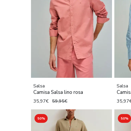
Salsa
Salsa
Camisa Salsa lino rosa
Camisa
35,97€
59,95€
35,97
50%
50%