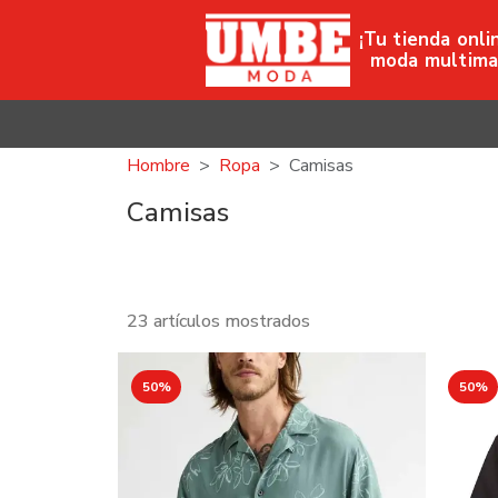
¡Tu tienda onli
moda multima
Hombre
Ropa
Camisas
Camisas
23 artículos mostrados
50%
50%