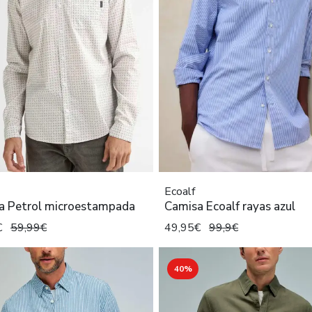
Ecoalf
a Petrol microestampada
Camisa Ecoalf rayas azul
€
59,99€
49,95€
99,9€
40%