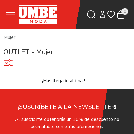
0
Mujer
OUTLET - Mujer
¡Has llegado al final!
¡SUSCRÍBETE A LA NEWSLETTER!
Al suscribirte obtendrás un 10% de descuento no
acumulable con otras promociones