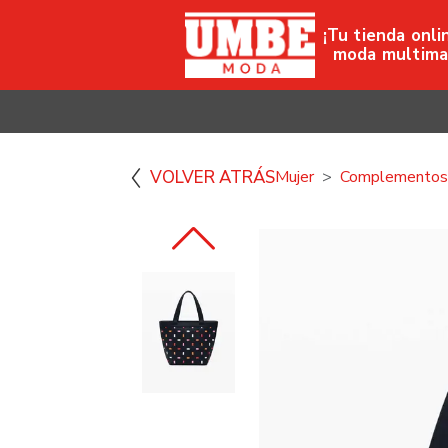
¡Tu tienda onli
moda multima
VOLVER ATRÁS
Mujer
Complementos