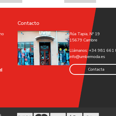
Contacto
 no
Rúa Tapia, Nº 19
15679 Cambre
Llámanos: +34 981 661
info@umbemoda.es
Contacta
ad
s