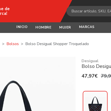
ne de
rca!
INICIO
MARCAS
HOMBRE
MUJER
Bolsos
Bolso Desigual Shopper Troquelado
Desigual
Bolso Desigu
47,97€
79,