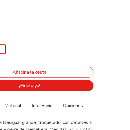
¡Pídelo ya!
Material
Info. Envío
Opiniones
 Desigual grande, troquelado, con detalles a
te y cierre de cremallera. Medidas: 20 x 12.50