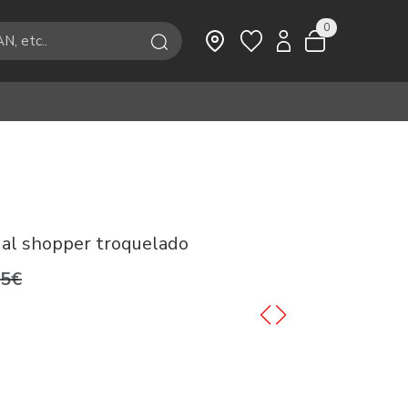
0
al shopper troquelado
95€