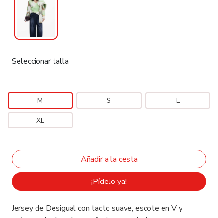
Seleccionar talla
M
S
L
XL
¡Pídelo ya!
Jersey de Desigual con tacto suave, escote en V y