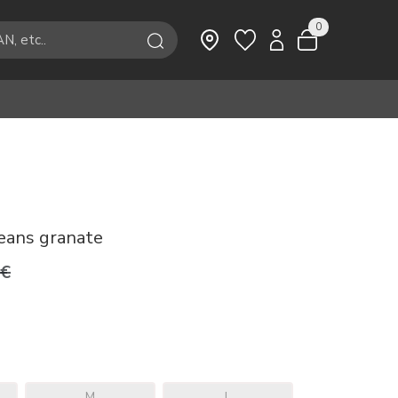
0
eans granate
9€
M
L