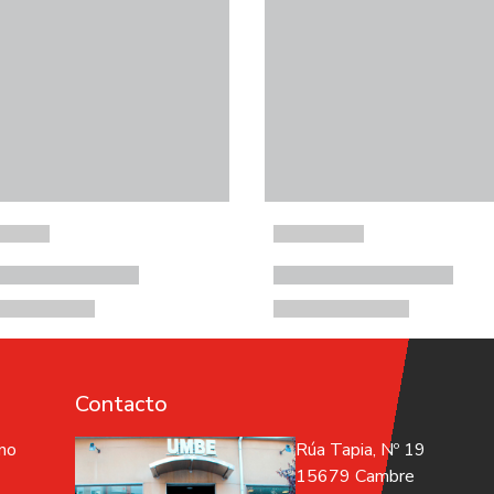
Contacto
 no
Rúa Tapia, Nº 19
15679 Cambre