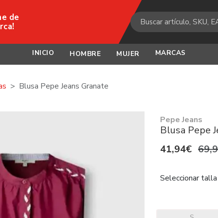
ne de
rca!
INICIO
MARCAS
HOMBRE
MUJER
as
Blusa Pepe Jeans Granate
Pepe Jeans
Blusa Pepe J
41,94€
69,
Seleccionar talla
S