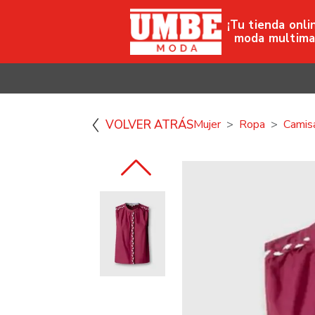
¡Tu tienda onli
moda multima
VOLVER ATRÁS
Mujer
Ropa
Camis