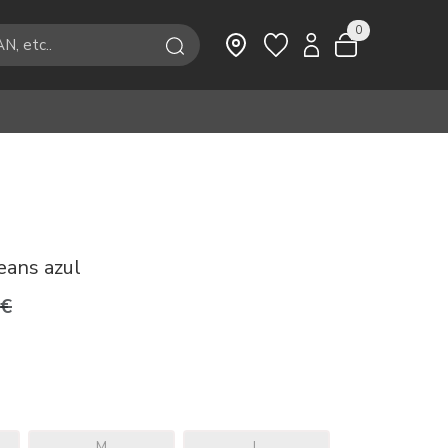
0
eans azul
9€
M
L