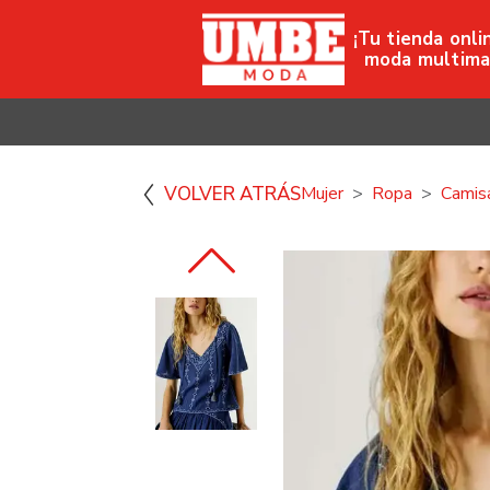
¡Tu tienda onli
moda multima
VOLVER ATRÁS
Mujer
Ropa
Camis