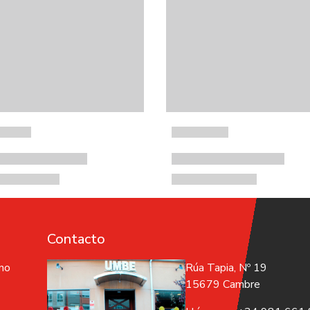
Contacto
 no
Rúa Tapia, Nº 19
15679 Cambre