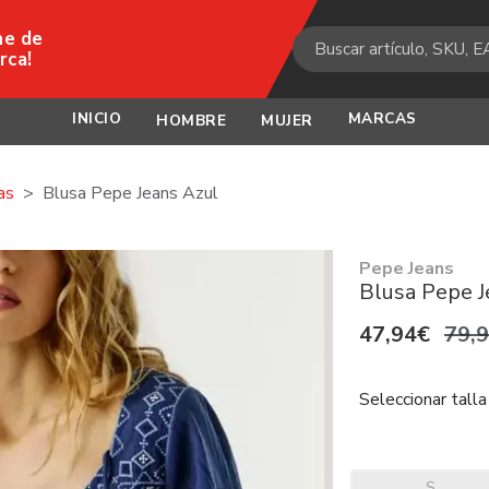
ne de
rca!
INICIO
MARCAS
HOMBRE
MUJER
as
Blusa Pepe Jeans Azul
Pepe Jeans
Blusa Pepe J
47,94€
79,
Seleccionar talla
S