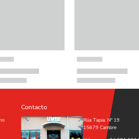
Contacto
 no
Rúa Tapia, Nº 19
15679 Cambre