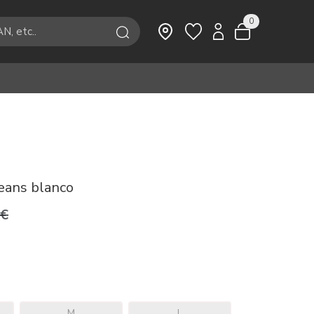
0
eans blanco
9€
M
L