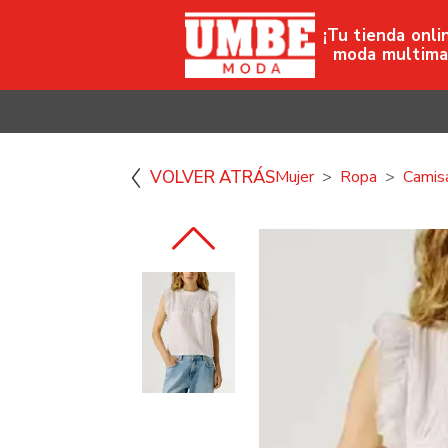
¡Tu tienda onli
moda multima
VOLVER ATRÁS
Mujer
Ropa
Camis