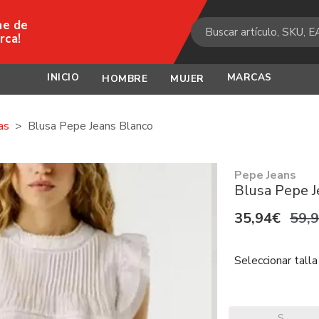
ne de
rca!
INICIO
MARCAS
HOMBRE
MUJER
as
Blusa Pepe Jeans Blanco
Pepe Jeans
Blusa Pepe J
35,94€
59,
Seleccionar talla
S