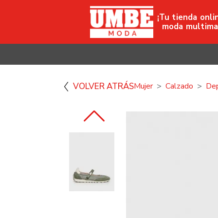
¡Tu tienda onli
moda multima
VOLVER ATRÁS
Mujer
Calzado
Dep