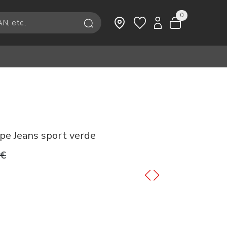
0
epe Jeans sport verde
9€