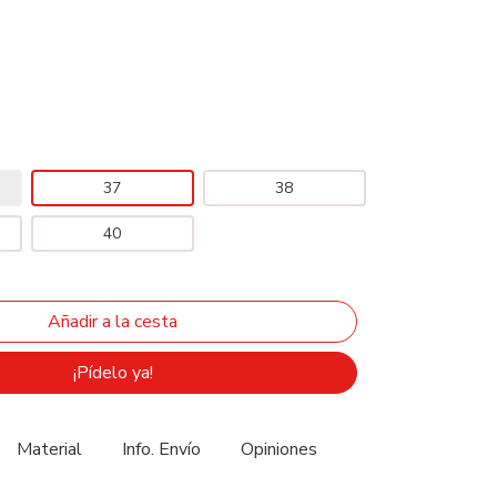
37
38
40
¡Pídelo ya!
Material
Info. Envío
Opiniones