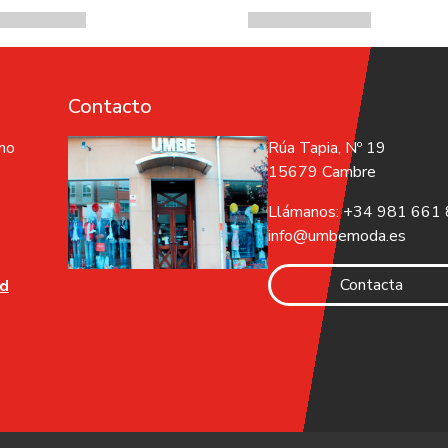
Contacto
 no
Rúa Tapia, Nº 19
15679 Cambre
Llámanos: +34 981 661
info@umbemoda.es
Contacta
ad