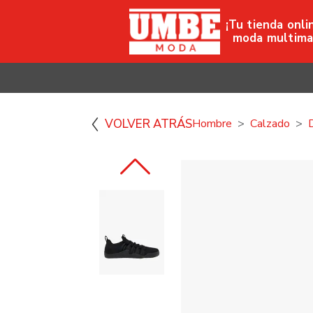
¡Tu tienda onli
moda multima
VOLVER ATRÁS
Hombre
Calzado