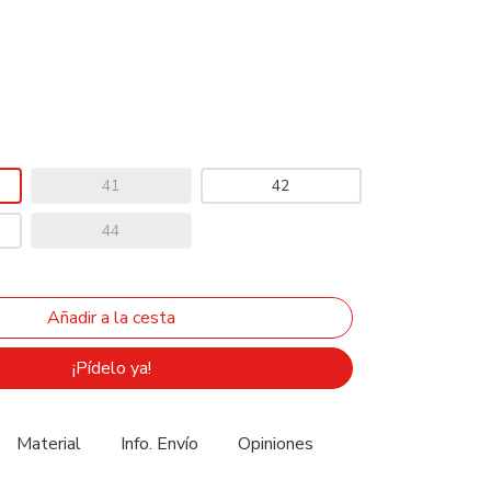
41
42
44
¡Pídelo ya!
Material
Info. Envío
Opiniones