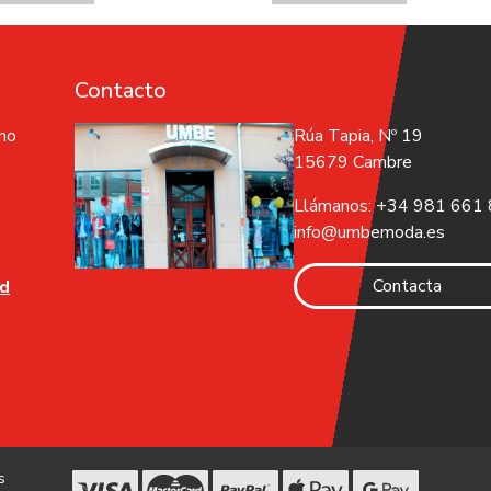
Contacto
 no
Rúa Tapia, Nº 19
15679 Cambre
Llámanos: +34 981 661
info@umbemoda.es
Contacta
ad
s