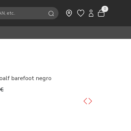
0
coalf barefoot negro
9€