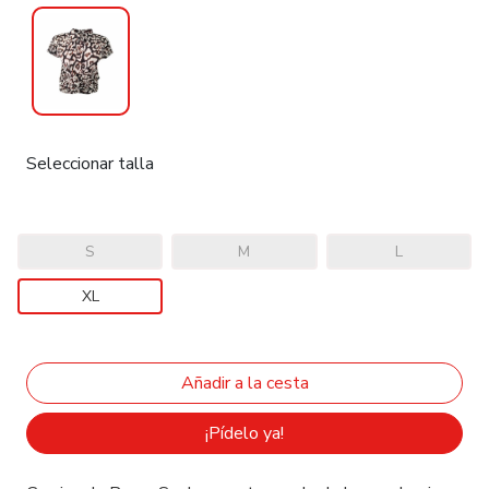
Seleccionar talla
S
M
L
XL
¡Pídelo ya!