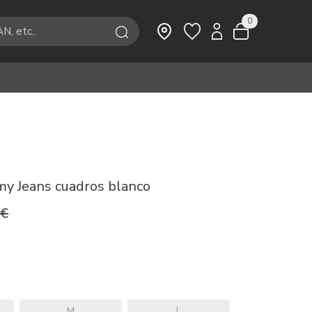
0
y Jeans cuadros blanco
9€
M
L