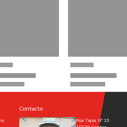
Contacto
 no
Rúa Tapia, Nº 19