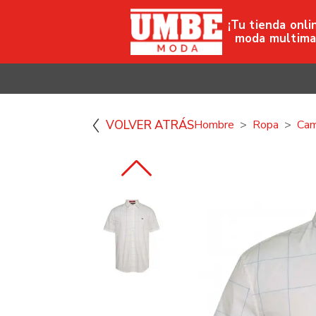
¡Tu tienda onli
moda multima
VOLVER ATRÁS
Hombre
Ropa
Cam