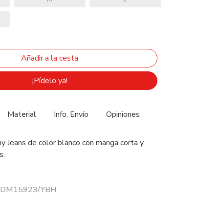
¡Pídelo ya!
Material
Info. Envío
Opiniones
 Jeans de color blanco con manga corta y
s.
r 0DM15923/YBH