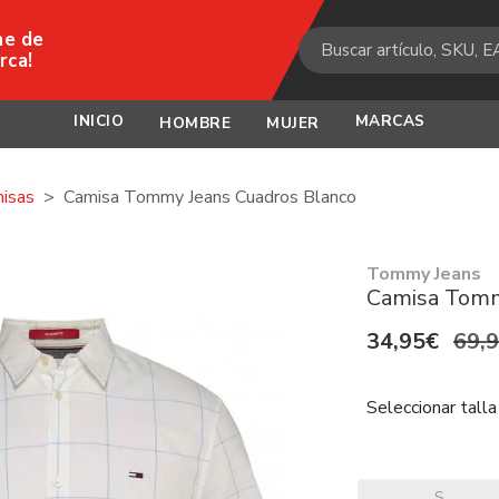
ne de
rca!
INICIO
MARCAS
HOMBRE
MUJER
isas
Camisa Tommy Jeans Cuadros Blanco
Tommy Jeans
Camisa Tomm
34,95€
69,
Seleccionar talla
S