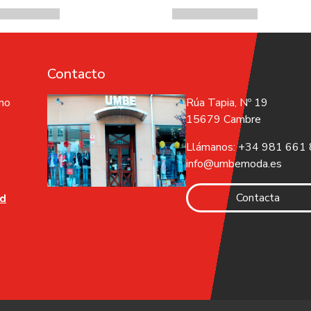
Contacto
 no
Rúa Tapia, Nº 19
15679 Cambre
Llámanos: +34 981 661
info@umbemoda.es
Contacta
ad