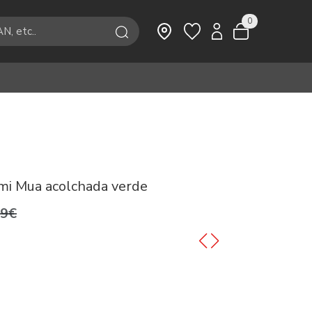
0
mi Mua acolchada verde
99€