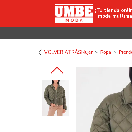
¡Tu tienda onli
moda multima
VOLVER ATRÁS
Mujer
Ropa
Prenda