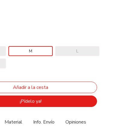
M
L
¡Pídelo ya!
Material
Info. Envío
Opiniones