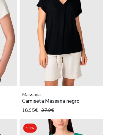
Massana
Camiseta Massana negro
18,95€
37,9€
50%