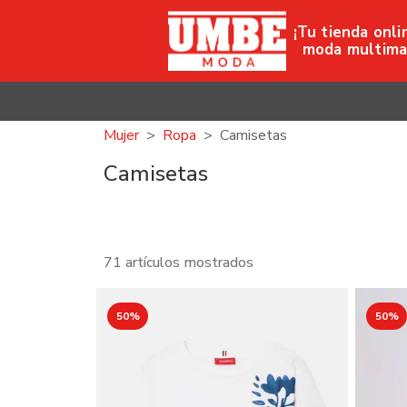
¡Tu tienda onli
moda multima
Mujer
Ropa
Camisetas
Camisetas
71 artículos mostrados
50%
50%