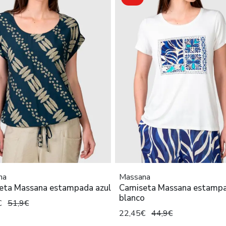
na
Massana
eta Massana estampada azul
Camiseta Massana estamp
blanco
€
51,9€
22,45€
44,9€