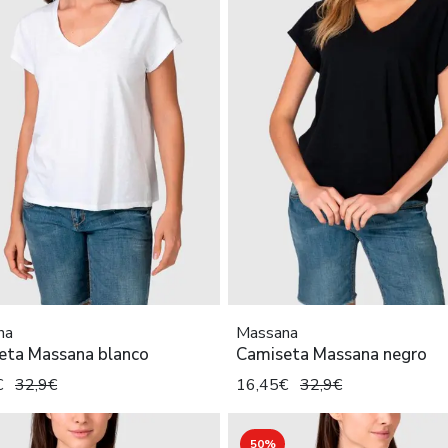
na
Massana
eta Massana blanco
Camiseta Massana negro
€
32,9€
16,45€
32,9€
50%