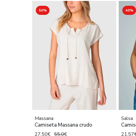
50%
40%
Massana
Salsa
Camiseta Massana crudo
Camise
27,50€
55,0€
21,57