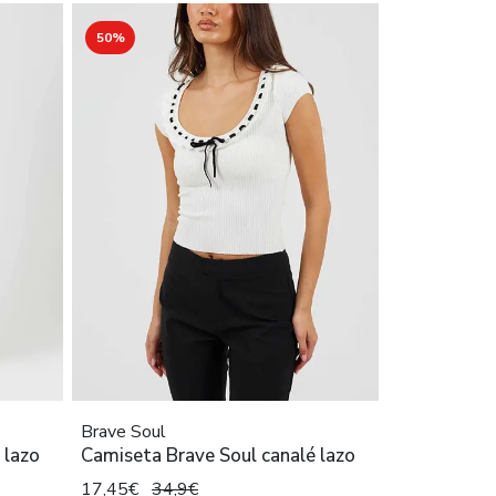
50%
Brave Soul
 lazo
Camiseta Brave Soul canalé lazo
17,45€
34,9€