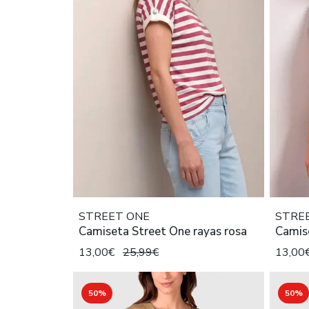
STREET ONE
STRE
Camiseta Street One rayas rosa
Camise
13,00€
25,99€
13,00
50%
50%