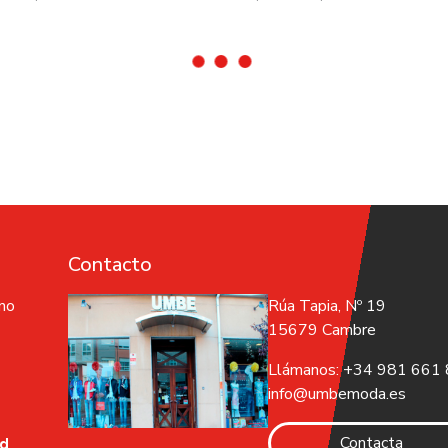
Contacto
 no
Rúa Tapia, Nº 19
15679 Cambre
Llámanos: +34 981 661
info@umbemoda.es
Contacta
ad