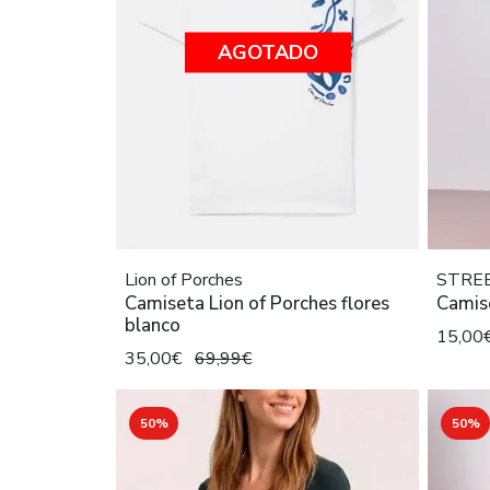
AGOTADO
Lion of Porches
STRE
Camiseta Lion of Porches flores
Camise
blanco
15,00
35,00€
69,99€
50%
50%