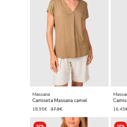
Massana
Massa
Camiseta Massana camel
Camis
18,95€
37,9€
16,45
50%
50%