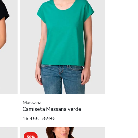
Massana
Camiseta Massana verde
16,45€
32,9€
50%