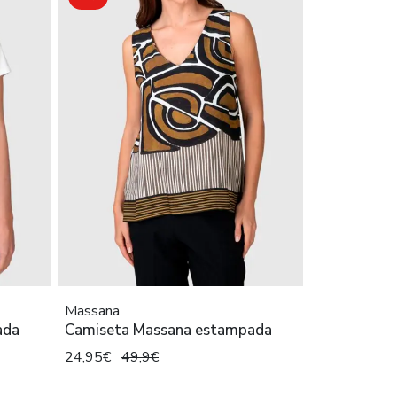
Massana
ada
Camiseta Massana estampada
24,95€
49,9€