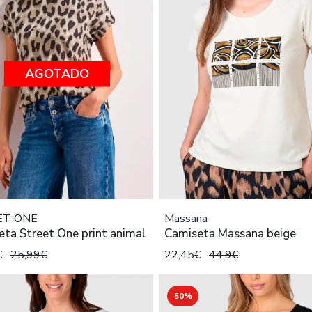
AGOTADO
ET ONE
Massana
ta Street One print animal
Camiseta Massana beige
€
25,99€
22,45€
44,9€
50%