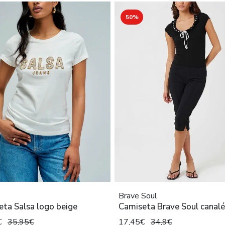
50%
Brave Soul
ta Salsa logo beige
Camiseta Brave Soul canalé
€
35,95€
17,45€
34,9€