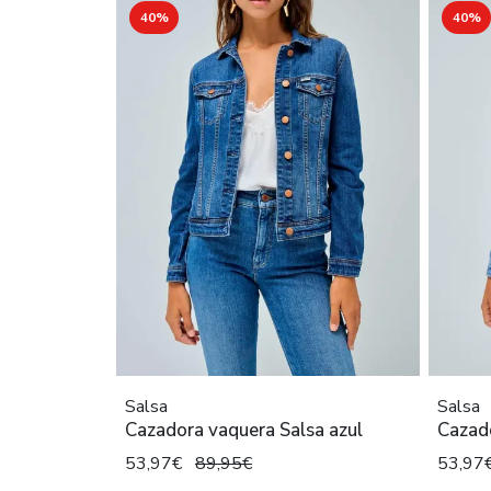
40%
40%
Salsa
Salsa
Cazadora vaquera Salsa azul
Cazado
53,97€
89,95€
53,97