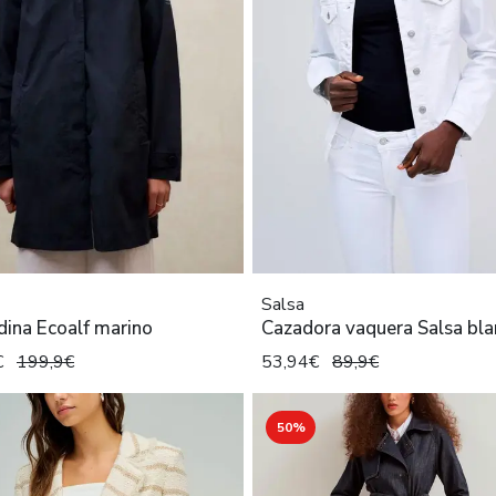
Salsa
ina Ecoalf marino
Cazadora vaquera Salsa bl
€
199,9€
53,94€
89,9€
50%