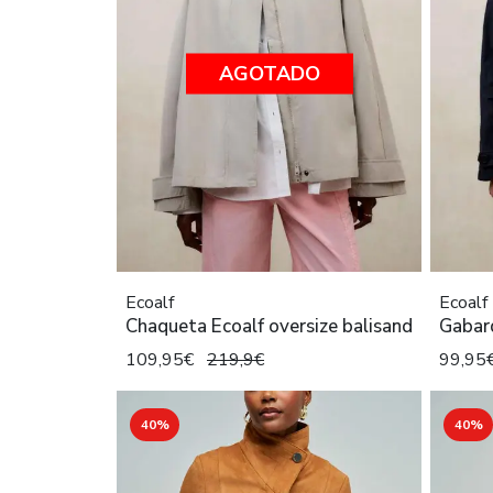
AGOTADO
Ecoalf
Ecoalf
Chaqueta Ecoalf oversize balisand
Gabard
109,95€
219,9€
99,95
40%
40%