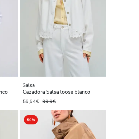
Salsa
anco
Cazadora Salsa loose blanco
59,94€
99,9€
50%