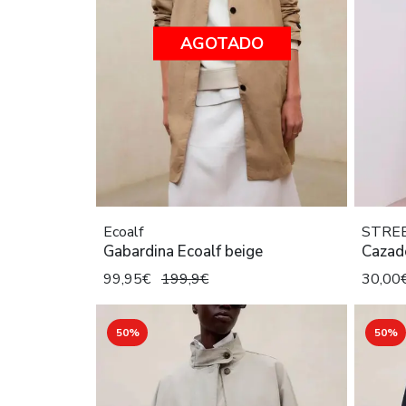
AGOTADO
Ecoalf
STRE
Gabardina Ecoalf beige
Cazado
99,95€
199,9€
30,00
50%
50%