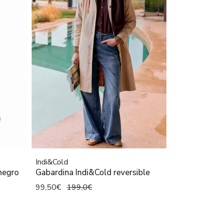
Indi&Cold
negro
Gabardina Indi&Cold reversible
99,50€
199,0€