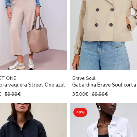
ET ONE
Brave Soul
ra vaquera Street One azul
Gabardina Brave Soul corta
€
59,99€
35,00€
69,99€
40%