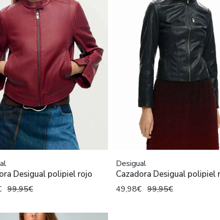
al
Desigual
ra Desigual polipiel rojo
Cazadora Desigual polipiel 
€
99,95€
49,98€
99,95€