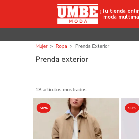
¡Tu tienda onli
moda multima
Mujer
Ropa
Prenda Exterior
Prenda exterior
18 artículos mostrados
50%
50%