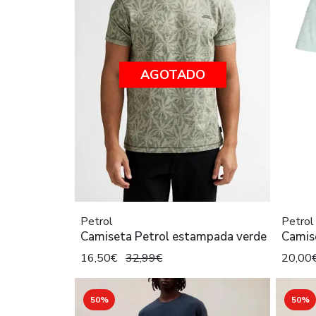
AGOTADO
Petrol
Petrol
Camiseta Petrol estampada verde
Camis
16,50€
32,99€
20,00
50%
50%