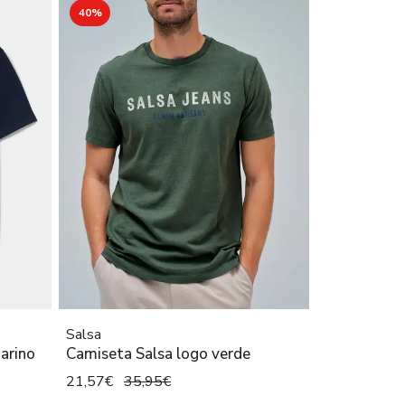
40%
Salsa
arino
Camiseta Salsa logo verde
21,57€
35,95€