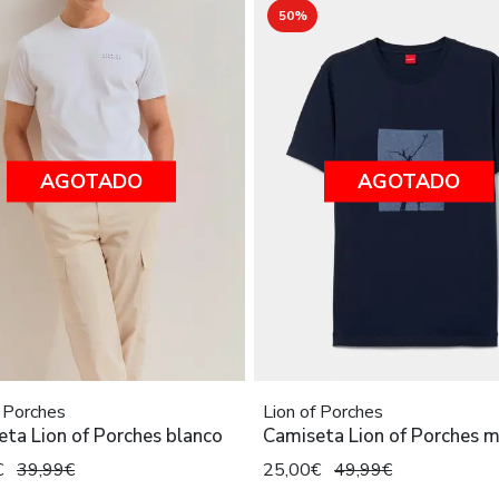
50%
AGOTADO
AGOTADO
f Porches
Lion of Porches
ta Lion of Porches blanco
Camiseta Lion of Porches m
€
39,99€
25,00€
49,99€