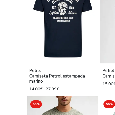
Petrol
Petrol
Camiseta Petrol estampada
Camis
marino
15,00
14,00€
27,99€
50%
50%