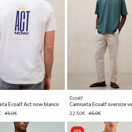
Ecoalf
eta Ecoalf Act now blanco
Camiseta Ecoalf oversize v
€
45,0€
22,50€
45,0€
50%