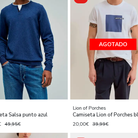
AGOTADO
Lion of Porches
ta Salsa punto azul
Camiseta Lion of Porches b
€
49,95€
20,00€
39,99€