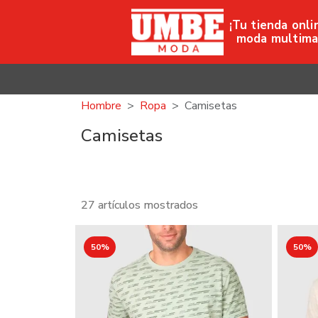
¡Tu tienda onli
moda multima
Hombre
Ropa
Camisetas
Camisetas
27 artículos mostrados
50%
50%