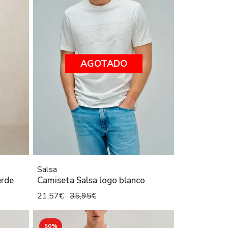
AGOTADO
Salsa
erde
Camiseta Salsa logo blanco
21,57€
35,95€
50%