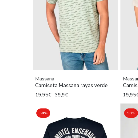
Massana
Massa
Camiseta Massana rayas verde
Camise
19,95€
39,9€
19,95
50%
50%