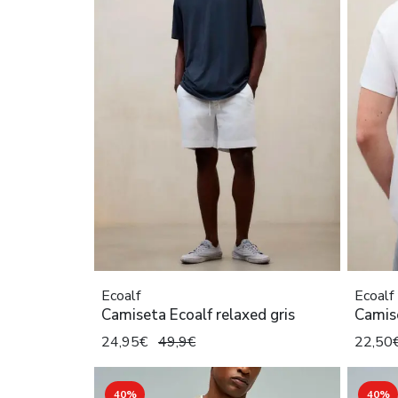
Ecoalf
Ecoalf
Camiseta Ecoalf relaxed gris
Camis
24,95€
49,9€
22,50
40%
40%