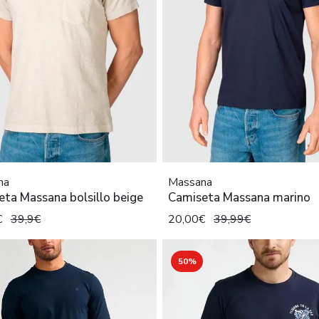
na
Massana
ta Massana bolsillo beige
Camiseta Massana marino
€
39,9€
20,00€
39,99€
50%