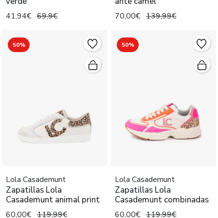
verde
ante camel
41,94€
69,9€
70,00€
139,99€
50%
50%
Lola Casademunt
Lola Casademunt
Zapatillas Lola
Zapatillas Lola
Casademunt animal print
Casademunt combinadas
60,00€
119,99€
60,00€
119,99€